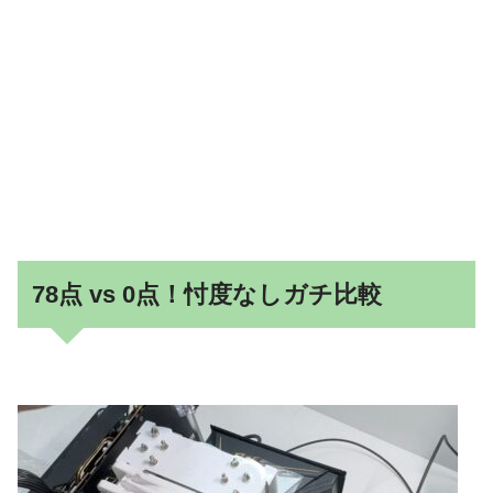
78点 vs 0点！忖度なしガチ比較