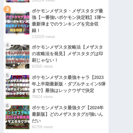
169124 views
3
ポケモンメザスタ・メザスタタグ最
強【一番強いポケモン決定戦】1弾〜
最新弾までのランキングを完全収
録！
132020 views
4
ポケモンメザスタ攻略法【メザスタ
の攻略法を発見】メザスタタグは印
刷じゃない！
92565 views
5
ポケモンメザスタ最強キャラ【2023
年上半期最新版・ダブルチェイン5弾
まで】最強はレックウザで決定
78424 views
6
ポケモンメザスタ最強タグ【2024年
最新版】どのメザスタタグが強いん
だい
60759 views